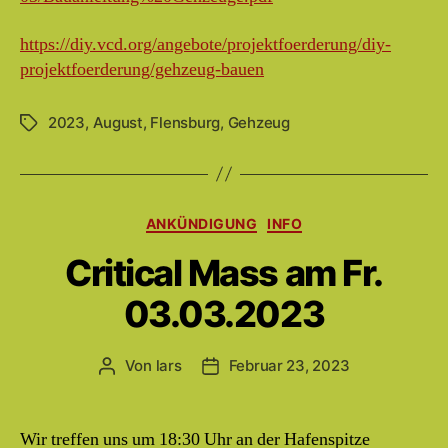
https://diy.vcd.org/angebote/projektfoerderung/diy-
projektfoerderung/gehzeug-bauen
2023
,
August
,
Flensburg
,
Gehzeug
Schlagwörter
Kategorien
ANKÜNDIGUNG
INFO
Critical Mass am Fr.
03.03.2023
Von
lars
Februar 23, 2023
Beitragsautor
Beitragsdatum
Wir treffen uns um 18:30 Uhr an der Hafenspitze