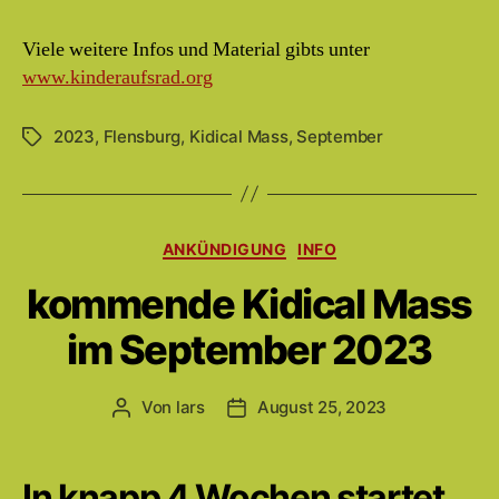
Viele weitere Infos und Material gibts unter
www.kinderaufsrad.org
2023
,
Flensburg
,
Kidical Mass
,
September
Schlagwörter
Kategorien
ANKÜNDIGUNG
INFO
kommende Kidical Mass
im September 2023
Von
lars
August 25, 2023
Beitragsautor
Beitragsdatum
In knapp 4 Wochen startet