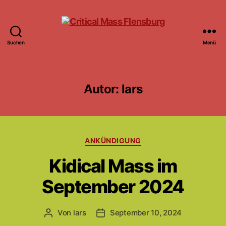
Suchen
Menü
Critical
Mass
Flensburg
Autor:
lars
Kategorien
ANKÜNDIGUNG
Kidical Mass im
September 2024
Von
lars
September 10, 2024
Beitragsautor
Beitragsdatum