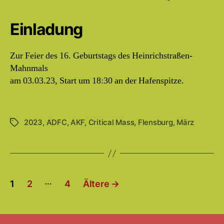
Einladung
Zur Feier des 16. Geburtstags des Heinrichstraßen-
Mahnmals
am 03.03.23, Start um 18:30 an der Hafenspitze.
2023
,
ADFC
,
AKF
,
Critical Mass
,
Flensburg
,
März
Schlagwörter
Seitennummerierung
…
1
2
4
Ältere
→
der
Beiträge