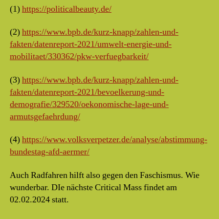
(1)
https://politicalbeauty.de/
(2)
https://www.bpb.de/kurz-knapp/zahlen-und-
fakten/datenreport-2021/umwelt-energie-und-
mobilitaet/330362/pkw-verfuegbarkeit/
(3)
https://www.bpb.de/kurz-knapp/zahlen-und-
fakten/datenreport-2021/bevoelkerung-und-
demografie/329520/oekonomische-lage-und-
armutsgefaehrdung/
(4)
https://www.volksverpetzer.de/analyse/abstimmung-
bundestag-afd-aermer/
Auch Radfahren hilft also gegen den Faschismus. Wie
wunderbar. DIe nächste Critical Mass findet am
02.02.2024 statt.