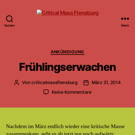
Suchen
Menü
Critical
Mass
Flensburg
Kategorien
ANKÜNDIGUNG
Frühlingserwachen
Von
criticalmassflensburg
März 31, 2014
Beitragsautor
Beitragsdatum
zu
Keine Kommentare
Frühlingserwachen
Nachdem im März endlich wieder eine kritische Masse
zusammenkam, geht es ab jetzt nur noch aufwärts: