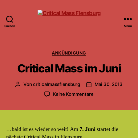
Suchen
Menü
Critical
Mass
Flensburg
Kategorien
ANKÜNDIGUNG
Critical Mass im Juni
Von
criticalmassflensburg
Mai 30, 2013
Beitragsautor
Beitragsdatum
zu
Keine Kommentare
Critical
Mass
im
Juni
…bald ist es wieder so weit! Am
7. Juni
startet die
nächste Critical Mass in Flensburg.