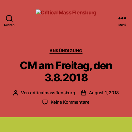
Suchen
Menü
Critical
Mass
Flensburg
Kategorien
ANKÜNDIGUNG
CM am Freitag, den
3.8.2018
Von
criticalmassflensburg
August 1, 2018
Beitragsautor
Beitragsdatum
zu
Keine Kommentare
CM
am
Freitag,
den