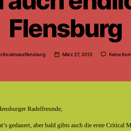
 auch endli
Flensburg
criticalmassflensburg
März 27, 2013
Keine Ko
sautor
Beitragsdatum
lensburger Radelfreunde,
t’s gedauert, aber bald gibts auch die erste Critical 