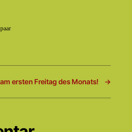
 paar
 am ersten Freitag des Monats!
→
entar