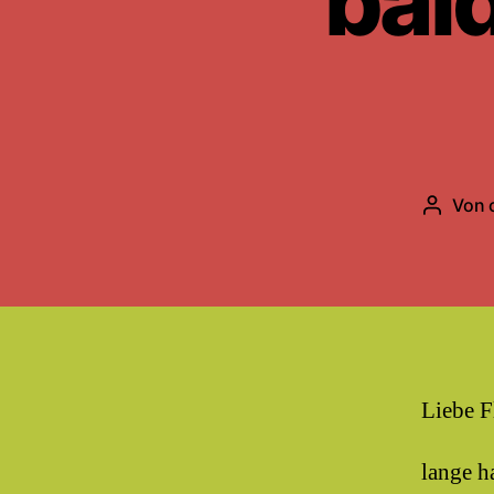
bald
Von
Beitrag
Liebe F
lange ha